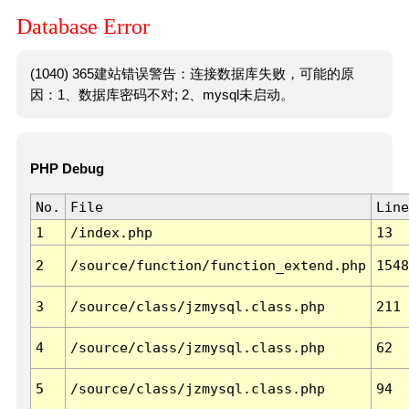
Database Error
(1040) 365建站错误警告：连接数据库失败，可能的原
因：1、数据库密码不对; 2、mysql未启动。
PHP Debug
No.
File
Line
1
/index.php
13
2
/source/function/function_extend.php
1548
3
/source/class/jzmysql.class.php
211
4
/source/class/jzmysql.class.php
62
5
/source/class/jzmysql.class.php
94