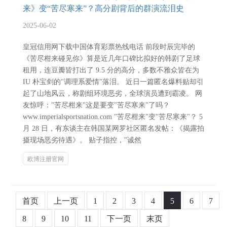
来》变“苦尽寒来”？高分剧背后的群演流泪史
2025-06-02
皇冠信用网下载中国体育彩票热线电话 前段时辰完毕的
《苦尽柑来碰见你》算是近几年口碑比拟好的韩剧了足球
租用，连豆瓣皆打出了 9.5 分的高分，多数不雅众皆在为
IU 朴宝剑的"调理系爱情"落泪。 近日一篇匿名爆料贴却引
起了山地风云，称剧组环境恶劣，全球演员遭到霸凌。 网
友惊呼："苦尽柑来"这是要变"苦尽寒来"了吗？
www.imperialsportsnation.com "苦尽柑来"变"苦尽寒来"？ 5
月 28 日，有东谈主在韩国某网罗社区匿名发帖：《揭露拍
摄现场恶劣待遇》。 贴子指控，"诚然
欧博注册官网
首页
上一页
1
2
3
4
5
6
7
8
9
10
11
下一页
末页