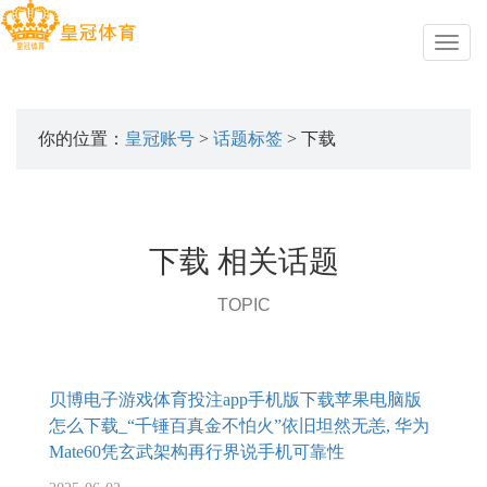
Toggl
naviga
你的位置：
皇冠账号
>
话题标签
> 下载
下载 相关话题
TOPIC
贝博电子游戏体育投注app手机版下载苹果电脑版
怎么下载_“千锤百真金不怕火”依旧坦然无恙, 华为
Mate60凭玄武架构再行界说手机可靠性