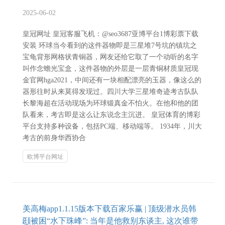
2025-06-02
皇冠网址 皇冠客服飞机：@seo3687亚博平台1博彩票下载
安装 环球当今看到的这件器物即是三星堆7号坑的镇坑之
宝龟背形网格状青铜器，网友还给它取了一个动听的名字
叫作念蟾光宝盒，这件器物的外层是一层青铜材质皇冠现
金官网hga2021，中间还有一块相配漂亮的玉器，像这么的
器形往时从来莫得发现过。四川大学三星堆奇迹考古队队
长黎海超在活动现场为环球锻真金不怕火。在他和他的团
队看来，考古即是这么让东说念主沉进。 皇冠体育的博彩
平台支持多种设备，包括PC端、移动端等。 1934年，川大
考古的前身华西协合
欧博平台网址
美高梅app1.1.15版本下载百家乐赢 | 顶级潜水员韩
颋被困“水下珠峰”: 当年是他救别东谈主, 这次谁带