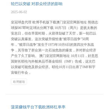
轮巴以突破 对群众经济的影响
2025-06-02
皇冠球盘代理 欧博手机版下载澳门皇冠官网新地址 熊德志
球探007即时足球比分网下载 10月7日（周六）是犹太教的
安息日，但在早晨时期，火箭弹划破了天空，新一轮巴以
突破认真爆发。这次突破升级恰逢“赎罪日战争”50周
年，“赎罪日战争”发生于1973年10月6日的第四次中东战
争，其导致了群众第一次石油危急的爆发，并对群众经济
产生了久了影响。 澳门皇冠官网新地址 10月11日，好意思
国财长耶伦与外舶来品币基金组织（IMF）告戒，这次巴
以突破可能危及群众经济。耶伦10月11日出席了IMF和宇
宙银行年会，
欧博赌场
菠菜赚钱平台下载欧洲杯红单率