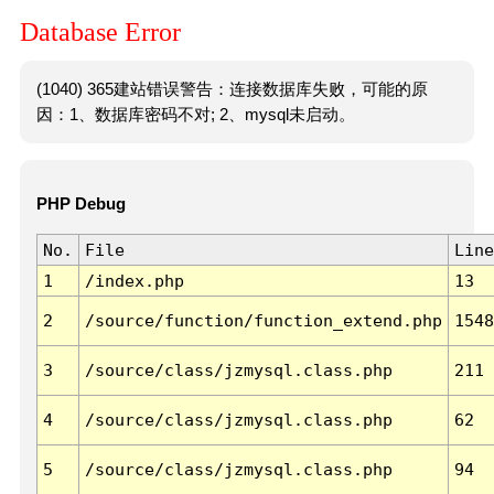
Database Error
(1040) 365建站错误警告：连接数据库失败，可能的原
因：1、数据库密码不对; 2、mysql未启动。
PHP Debug
No.
File
Line
1
/index.php
13
2
/source/function/function_extend.php
1548
3
/source/class/jzmysql.class.php
211
4
/source/class/jzmysql.class.php
62
5
/source/class/jzmysql.class.php
94