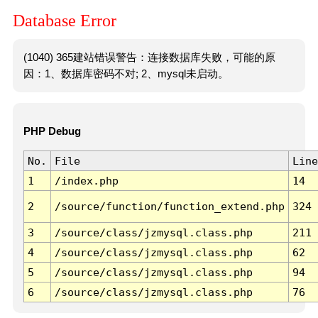
Database Error
(1040) 365建站错误警告：连接数据库失败，可能的原
因：1、数据库密码不对; 2、mysql未启动。
PHP Debug
No.
File
Line
1
/index.php
14
2
/source/function/function_extend.php
324
3
/source/class/jzmysql.class.php
211
4
/source/class/jzmysql.class.php
62
5
/source/class/jzmysql.class.php
94
6
/source/class/jzmysql.class.php
76