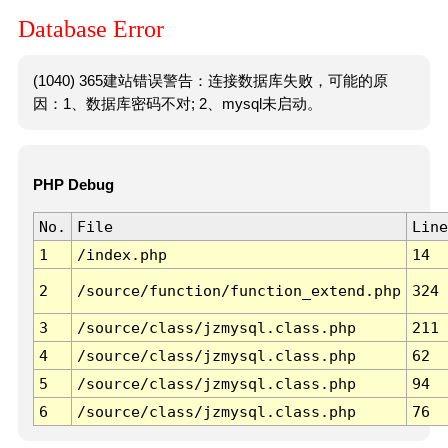
Database Error
(1040) 365建站错误警告：连接数据库失败，可能的原
因：1、数据库密码不对; 2、mysql未启动。
PHP Debug
No.
File
Line
1
/index.php
14
2
/source/function/function_extend.php
324
3
/source/class/jzmysql.class.php
211
4
/source/class/jzmysql.class.php
62
5
/source/class/jzmysql.class.php
94
6
/source/class/jzmysql.class.php
76