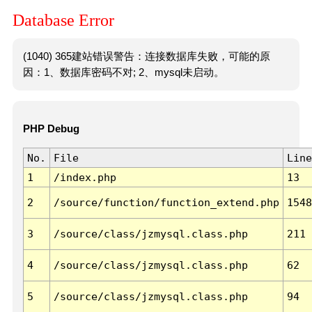
Database Error
(1040) 365建站错误警告：连接数据库失败，可能的原
因：1、数据库密码不对; 2、mysql未启动。
PHP Debug
No.
File
Line
1
/index.php
13
2
/source/function/function_extend.php
1548
3
/source/class/jzmysql.class.php
211
4
/source/class/jzmysql.class.php
62
5
/source/class/jzmysql.class.php
94