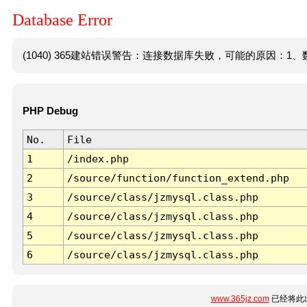
Database Error
(1040) 365建站错误警告：连接数据库失败，可能的原因：1、数
PHP Debug
No.
File
1
/index.php
2
/source/function/function_extend.php
3
/source/class/jzmysql.class.php
4
/source/class/jzmysql.class.php
5
/source/class/jzmysql.class.php
6
/source/class/jzmysql.class.php
www.365jz.com
已经将此