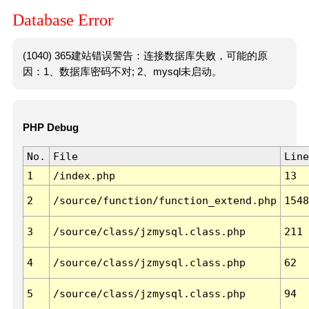
Database Error
(1040) 365建站错误警告：连接数据库失败，可能的原
因：1、数据库密码不对; 2、mysql未启动。
PHP Debug
No.
File
Line
1
/index.php
13
2
/source/function/function_extend.php
1548
3
/source/class/jzmysql.class.php
211
4
/source/class/jzmysql.class.php
62
5
/source/class/jzmysql.class.php
94