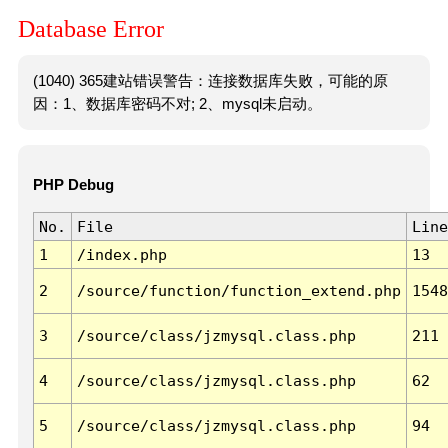
Database Error
(1040) 365建站错误警告：连接数据库失败，可能的原
因：1、数据库密码不对; 2、mysql未启动。
PHP Debug
No.
File
Line
1
/index.php
13
2
/source/function/function_extend.php
1548
3
/source/class/jzmysql.class.php
211
4
/source/class/jzmysql.class.php
62
5
/source/class/jzmysql.class.php
94