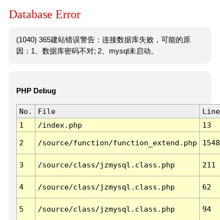
Database Error
(1040) 365建站错误警告：连接数据库失败，可能的原
因：1、数据库密码不对; 2、mysql未启动。
PHP Debug
No.
File
Line
1
/index.php
13
2
/source/function/function_extend.php
1548
3
/source/class/jzmysql.class.php
211
4
/source/class/jzmysql.class.php
62
5
/source/class/jzmysql.class.php
94