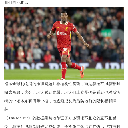
咱们的不雅点
指示全球利物浦的推辞问题并非结构性劣势，而是赫拉芬贝赫暂时
缺席所致，这会让球迷感到宽慰。球迷们上赛季仍是看到他对斯洛
特的中场体系有何等中枢，他逐渐成长为后防地前的限制者和障
蔽。
《The Athletic》的数据果然地印证了好多现场不雅众的直不雅感
受。赫拉芬贝赫是阿谁完成禁绝、争抢第二落点并在边后卫前插时