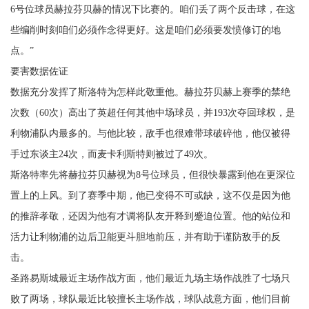
6号位球员赫拉芬贝赫的情况下比赛的。咱们丢了两个反击球，在这
些编削时刻咱们必须作念得更好。这是咱们必须要发愤修订的地
点。”
要害数据佐证
数据充分发挥了斯洛特为怎样此敬重他。赫拉芬贝赫上赛季的禁绝
次数（60次）高出了英超任何其他中场球员，并193次夺回球权，是
利物浦队内最多的。与他比较，敌手也很难带球破碎他，他仅被得
手过东谈主24次，而麦卡利斯特则被过了49次。
斯洛特率先将赫拉芬贝赫视为8号位球员，但很快暴露到他在更深位
置上的上风。到了赛季中期，他已变得不可或缺，这不仅是因为他
的推辞孝敬，还因为他有才调将队友开释到蹙迫位置。他的站位和
活力让利物浦的边后卫能更斗胆地前压，并有助于谨防敌手的反
击。
圣路易斯城最近主场作战方面，他们最近九场主场作战胜了七场只
败了两场，球队最近比较擅长主场作战，球队战意方面，他们目前