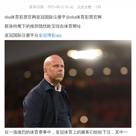
发布日期：2025-08-22 01:42 点击次数：139
nba体育彩票官网皇冠国际注册平台nba体育彩票官网
斯洛特麾下的推辞隐忧欧宝综合体育网址
皇冠国际注册平台
皇冠博彩app
在一场激烈的体育赛事中，皇冠体育上的赌客们纷纷下注，其中一