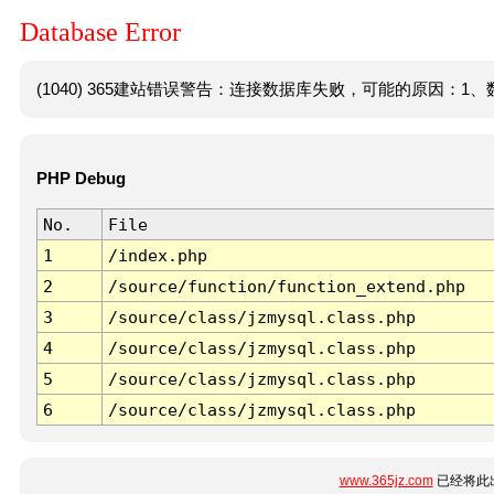
Database Error
(1040) 365建站错误警告：连接数据库失败，可能的原因：1、数
PHP Debug
No.
File
1
/index.php
2
/source/function/function_extend.php
3
/source/class/jzmysql.class.php
4
/source/class/jzmysql.class.php
5
/source/class/jzmysql.class.php
6
/source/class/jzmysql.class.php
www.365jz.com
已经将此