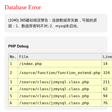
Database Error
(1040) 365建站错误警告：连接数据库失败，可能的原
因：1、数据库密码不对; 2、mysql未启动。
PHP Debug
No.
File
Line
1
/index.php
14
2
/source/function/function_extend.php
324
3
/source/class/jzmysql.class.php
211
4
/source/class/jzmysql.class.php
62
5
/source/class/jzmysql.class.php
94
6
/source/class/jzmysql.class.php
76