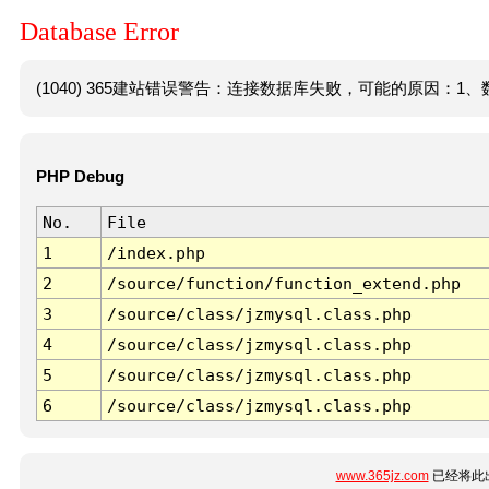
Database Error
(1040) 365建站错误警告：连接数据库失败，可能的原因：1、数
PHP Debug
No.
File
1
/index.php
2
/source/function/function_extend.php
3
/source/class/jzmysql.class.php
4
/source/class/jzmysql.class.php
5
/source/class/jzmysql.class.php
6
/source/class/jzmysql.class.php
www.365jz.com
已经将此