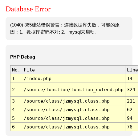
Database Error
(1040) 365建站错误警告：连接数据库失败，可能的原
因：1、数据库密码不对; 2、mysql未启动。
PHP Debug
No.
File
Line
1
/index.php
14
2
/source/function/function_extend.php
324
3
/source/class/jzmysql.class.php
211
4
/source/class/jzmysql.class.php
62
5
/source/class/jzmysql.class.php
94
6
/source/class/jzmysql.class.php
76