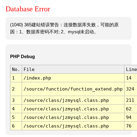
Database Error
(1040) 365建站错误警告：连接数据库失败，可能的原
因：1、数据库密码不对; 2、mysql未启动。
PHP Debug
No.
File
Line
1
/index.php
14
2
/source/function/function_extend.php
324
3
/source/class/jzmysql.class.php
211
4
/source/class/jzmysql.class.php
62
5
/source/class/jzmysql.class.php
94
6
/source/class/jzmysql.class.php
76