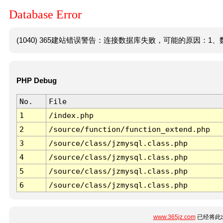
Database Error
(1040) 365建站错误警告：连接数据库失败，可能的原因：1、数
PHP Debug
No.
File
1
/index.php
2
/source/function/function_extend.php
3
/source/class/jzmysql.class.php
4
/source/class/jzmysql.class.php
5
/source/class/jzmysql.class.php
6
/source/class/jzmysql.class.php
www.365jz.com
已经将此