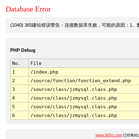
Database Error
(1040) 365建站错误警告：连接数据库失败，可能的原因：1、数
PHP Debug
No.
File
1
/index.php
2
/source/function/function_extend.php
3
/source/class/jzmysql.class.php
4
/source/class/jzmysql.class.php
5
/source/class/jzmysql.class.php
6
/source/class/jzmysql.class.php
www.365jz.com
已经将此