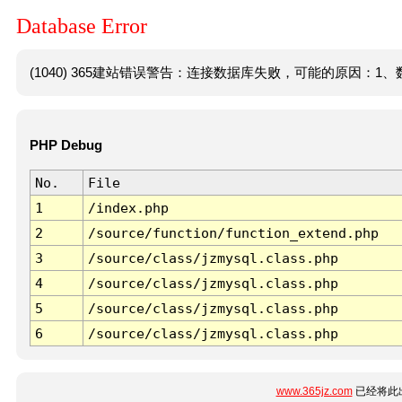
Database Error
(1040) 365建站错误警告：连接数据库失败，可能的原因：1、数
PHP Debug
No.
File
1
/index.php
2
/source/function/function_extend.php
3
/source/class/jzmysql.class.php
4
/source/class/jzmysql.class.php
5
/source/class/jzmysql.class.php
6
/source/class/jzmysql.class.php
www.365jz.com
已经将此