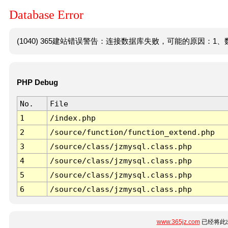
Database Error
(1040) 365建站错误警告：连接数据库失败，可能的原因：1、数
PHP Debug
No.
File
1
/index.php
2
/source/function/function_extend.php
3
/source/class/jzmysql.class.php
4
/source/class/jzmysql.class.php
5
/source/class/jzmysql.class.php
6
/source/class/jzmysql.class.php
www.365jz.com
已经将此